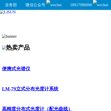
业务部
微信公众号
18917996096
热卖产品
便携式光谱仪
LM-79立式分布光度计系统
高精度分布式光度计（配光曲线）