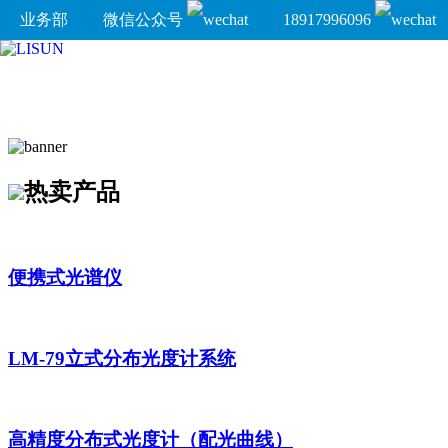
业务部
微信公众号
18917996096
热卖产品
便携式光谱仪
LM-79立式分布光度计系统
高精度分布式光度计（配光曲线）