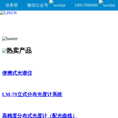
业务部
微信公众号
18917996096
热卖产品
便携式光谱仪
LM-79立式分布光度计系统
高精度分布式光度计（配光曲线）